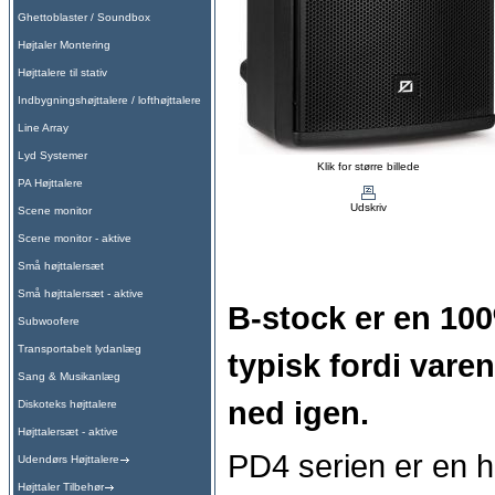
Ghettoblaster / Soundbox
Højtaler Montering
Højttalere til stativ
Indbygningshøjttalere / lofthøjttalere
Line Array
Lyd Systemer
Klik for større billede
PA Højttalere
Udskriv
Scene monitor
Scene monitor - aktive
Små højttalersæt
Små højttalersæt - aktive
B-stock er en 100
Subwoofere
Transportabelt lydanlæg
typisk fordi vare
Sang & Musikanlæg
ned igen.
Diskoteks højttalere
Højttalersæt - aktive
PD4 serien er en h
Udendørs Højttalere
Højttaler Tilbehør