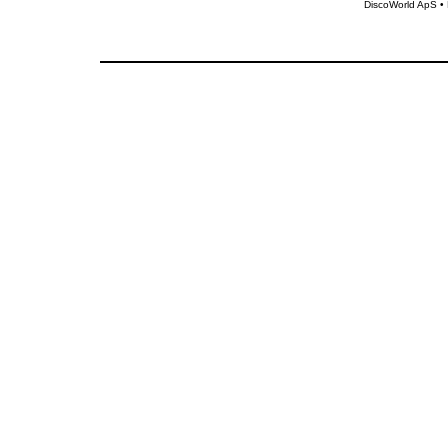
DiscoWorld ApS •