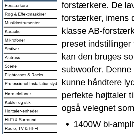
forstærkere. De lav
Forstærkere
Røg & Effektmaskiner
forstærker, imens 
Musikinstrumenter
klasse AB-forstær
Karaoke
Mikrofoner
preset indstillinger
Stativer
kan den bruges so
Alutruss
Scene
subwoofer. Denne se
Flightcases & Racks
kunne håndtere lyd
Professionel Installationslyd
perfekte højttaler 
Høretelefoner
Kabler og stik
også velegnet som mo
Højttaler-enheder
Hi-Fi & Surround
1400W bi-amplif
Radio, TV & HI-FI