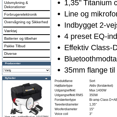
1,35" Titanium 
Udsmykning &
Dekorationer
Line og mikrofo
Forbrugerelektronik
Overvågning og Sikkerhed
Indbygget 2-vejs
Værktøj
4 preset EQ-inds
Batterier og tilbehør
Effektiv Class-
Pakke Tilbud
Diverse
Bluetoothmodtag
Producenter
35mm flange til
Nyheder
Produktfarve
Sort
Højttalertype
Aktiv (forstærket)
Udgangseffekt
Max 1400W
Udgangseffekt RMS
350W
Forstærkertype
Bi-amp Class D+A
Tweeterdiameter
1,35"
Wooferdiameter
15"
Voice coil
3"
Vare sæt - pakketilbud nr. 10107984