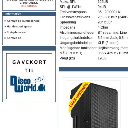
Maks. SPL
125dB
1.609,00DKK
819,00DKK
SPL @ 1W/1m
94dB
Frekvensrespons
35 - 20.000 Hz
Information
Crossover-frekvens
2,5 - 2,8 kHz (24dB
»
Kontakt og kundeservice
Spredning
90° x 60°
»
Handelsbetingelser
Impedans
4 Ohm
»
Fortrydelsesret
Afspilningsmuligheder
BT streaming, Line 
Indgangsforbindelser
3,5 mm Jack, 6,3 m
»
Kontakt os
Udgangsforbindelser
XLR (3-polet)
Medfølgende funktioner
Højttalerstang-mon
Mål (L x B x H)
365 x 425 x 710 m
Vægt (kg)
19,60