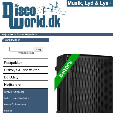
Højttalere
»
Aktive Højttalere
Varegrupper
Avanceret søg
Festpakker
Diskolys & Lyseffekter
DJ Udstyr
Højttalere
Aktive Højttalere
Aktive Studiehøjttalere
Aktive Subwoofere
Fittings