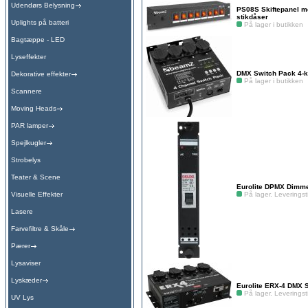
Udendørs Belysning
PS08S Skiftepanel m
stikdåser
Uplights på batteri
På lager i butikken
Bagtæppe - LED
Lyseffekter
DMX Switch Pack 4-kan
Dekorative effekter
På lager i butikken
Scannere
Moving Heads
PAR lamper
Spejlkugler
Strobelys
Teater & Scene
Eurolite DPMX Dimm
Visuelle Effekter
På lager. Leveringsti
Lasere
Farvefiltre & Skåle
Pærer
Lysaviser
Lyskæder
Eurolite ERX-4 DMX 
På lager. Leveringsti
UV Lys