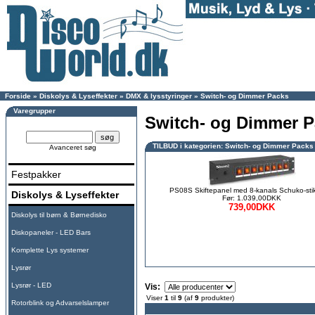
Forside
»
Diskolys & Lyseffekter
»
DMX & lysstyringer
»
Switch- og Dimmer Packs
Varegrupper
Switch- og Dimmer 
TILBUD i kategorien: Switch- og Dimmer Packs
Avanceret søg
Festpakker
PS08S Skiftepanel med 8-kanals Schuko-sti
Diskolys & Lyseffekter
Før: 1.039,00DKK
739,00DKK
Diskolys til børn & Børnedisko
Diskopaneler - LED Bars
Komplette Lys systemer
Lysrør
Lysrør - LED
Vis:
Viser
1
til
9
(af
9
produkter)
Rotorblink og Advarselslamper