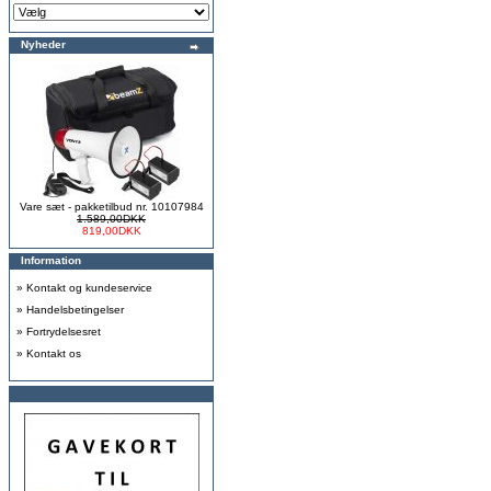
Nyheder
Vare sæt - pakketilbud nr. 10107984
1.589,00DKK
819,00DKK
Information
»
Kontakt og kundeservice
»
Handelsbetingelser
»
Fortrydelsesret
»
Kontakt os