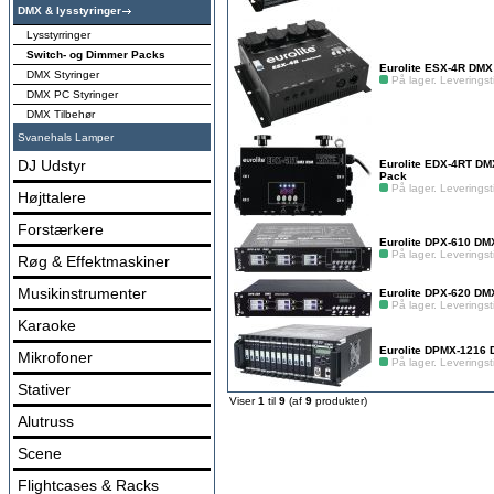
DMX & lysstyringer
Lysstyrringer
Switch- og Dimmer Packs
Eurolite ESX-4R DM
DMX Styringer
På lager. Leveringsti
DMX PC Styringer
DMX Tilbehør
Svanehals Lamper
DJ Udstyr
Eurolite EDX-4RT D
Pack
På lager. Leveringsti
Højttalere
Forstærkere
Eurolite DPX-610 D
På lager. Leveringsti
Røg & Effektmaskiner
Musikinstrumenter
Eurolite DPX-620 D
På lager. Leveringsti
Karaoke
Eurolite DPMX-1216
Mikrofoner
På lager. Leveringsti
Stativer
Viser
1
til
9
(af
9
produkter)
Alutruss
Scene
Flightcases & Racks