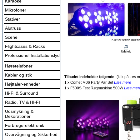
Karaoke
Mikrofoner
Stativer
Alutruss
Scene
Klik for større billed
Flightcases & Racks
Udskriv
Professionel Installationslyd
Høretelefoner
Kabler og stik
Tilbudet indeholder følgende:
(klik på læs m
1 x Comet M06 Party Par Set
Læs mere
Højttaler-enheder
1 x F500S Fest Røgmaskine 500W
Læs mer
Hi-Fi & Surround
Radio, TV & HI-FI
Udsmykning &
Dekorationer
Forbrugerelektronik
Overvågning og Sikkerhed