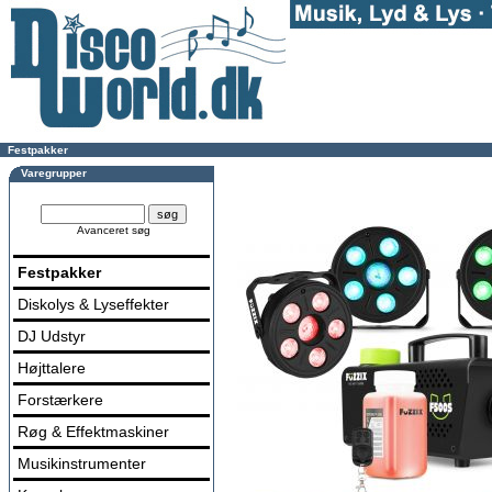
Festpakker
Varegrupper
Avanceret søg
Festpakker
Diskolys & Lyseffekter
DJ Udstyr
Højttalere
Forstærkere
Røg & Effektmaskiner
Musikinstrumenter