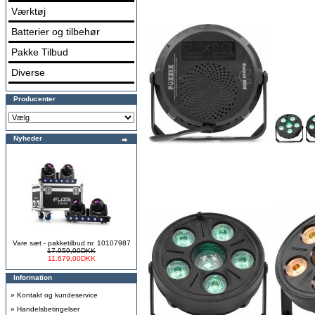
Værktøj
Batterier og tilbehør
Pakke Tilbud
Diverse
Producenter
Nyheder
Vare sæt - pakketilbud nr. 10107987
17.959,00DKK
11.679,00DKK
Information
»
Kontakt og kundeservice
»
Handelsbetingelser