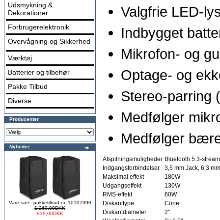
Udsmykning &
Valgfrie LED-ly
Dekorationer
Forbrugerelektronik
Indbygget batteri
Overvågning og Sikkerhed
Mikrofon- og gu
Værktøj
Optage- og ekk
Batterier og tilbehør
Pakke Tilbud
Stereo-parring 
Diverse
Medfølger mikro
Producenter
Medfølger bære
Nyheder
Afspilningsmuligheder
Bluetooth 5.3-strea
Indgangsforbindelser
3,5 mm Jack, 6,3 mm
Maksimal effekt
180W
Udgangseffekt
130W
RMS-effekt
60W
Vare sæt - pakketilbud nr. 10107990
Diskanttype
Cone
1.269,00DKK
Diskantdiameter
2"
819,00DKK