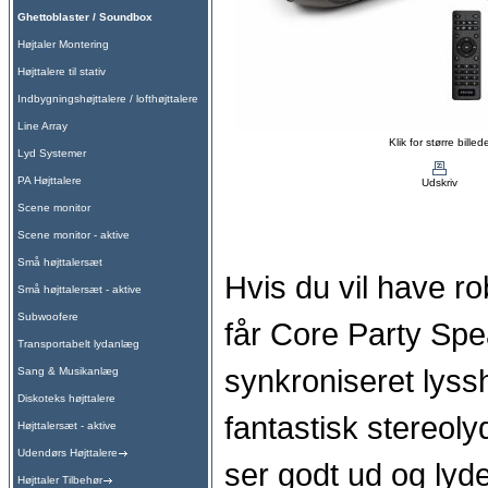
Ghettoblaster / Soundbox
Højtaler Montering
Højttalere til stativ
Indbygningshøjttalere / lofthøjttalere
Line Array
Klik for større billed
Lyd Systemer
PA Højttalere
Udskriv
Scene monitor
Scene monitor - aktive
Små højttalersæt
Hvis du vil have r
Små højttalersæt - aktive
Subwoofere
får Core Party Spe
Transportabelt lydanlæg
synkroniseret lyss
Sang & Musikanlæg
Diskoteks højttalere
fantastisk stereoly
Højttalersæt - aktive
Udendørs Højttalere
ser godt ud og lyd
Højttaler Tilbehør