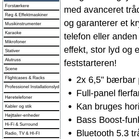
Forstærkere
med avanceret trådl
Røg & Effektmaskiner
og garanterer et kr
Musikinstrumenter
Karaoke
telefon eller ande
Mikrofoner
effekt, stor lyd o
Stativer
Alutruss
feststarteren!
Scene
2x 6,5" bærbar 
Flightcases & Racks
Professionel Installationslyd
Full-panel flerf
Høretelefoner
Kan bruges horis
Kabler og stik
Højttaler-enheder
Bass Boost-fun
Hi-Fi & Surround
Bluetooth 5.3 tr
Radio, TV & HI-FI