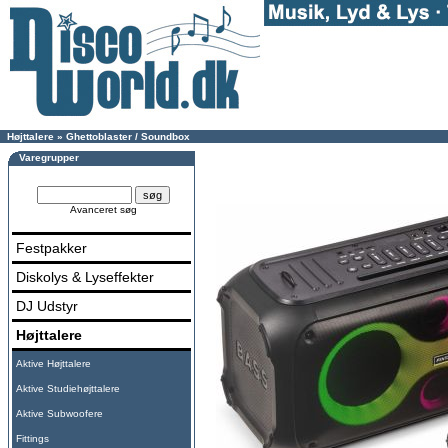
Højttalere
»
Ghettoblaster / Soundbox
Varegrupper
Avanceret søg
Festpakker
Diskolys & Lyseffekter
DJ Udstyr
Højttalere
Aktive Højttalere
Aktive Studiehøjttalere
Aktive Subwoofere
Fittings