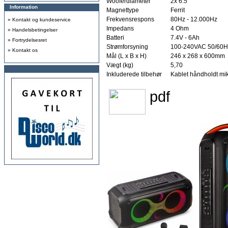
Wooferdiameter
2x 6.5"
Information
Magnettype
Ferrit
Frekvensrespons
80Hz - 12.000Hz
»
Kontakt og kundeservice
Impedans
4 Ohm
»
Handelsbetingelser
Batteri
7.4V - 6Ah
»
Fortrydelsesret
Strømforsyning
100-240VAC 50/60Hz
»
Kontakt os
Mål (L x B x H)
246 x 268 x 600mm
Vægt (kg)
5,70
Inkluderede tilbehør
Kablet håndholdt mik
pdf