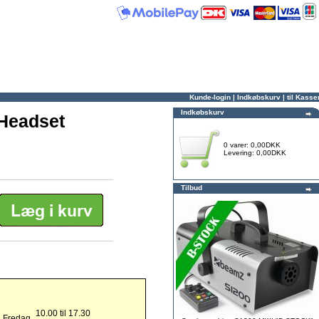
Kunde-login
|
Indkøbskurv
|
til Kasse
Indkøbskurv
Headset
0 varer: 0,00DKK
Levering: 0,00DKK
Tilbud
10.00 til 17.30
g Fredag