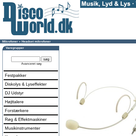
Mikrofoner
»
Headset mikrofoner
Varegrupper
Avanceret søg
Festpakker
Diskolys & Lyseffekter
DJ Udstyr
Højttalere
Forstærkere
Røg & Effektmaskiner
Musikinstrumenter