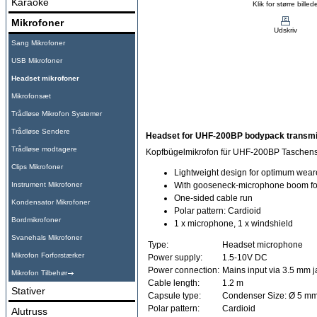
Karaoke
Klik for større billed
Mikrofoner
Udskriv
Sang Mikrofoner
USB Mikrofoner
Headset mikrofoner
Mikrofonsæt
Trådløse Mikrofon Systemer
Trådløse Sendere
Headset for UHF-200BP bodypack transmi
Trådløse modtagere
Kopfbügelmikrofon für UHF-200BP Taschen
Clips Mikrofoner
Lightweight design for optimum wear
Instrument Mikrofoner
With gooseneck-microphone boom for 
One-sided cable run
Kondensator Mikrofoner
Polar pattern: Cardioid
Bordmikrofoner
1 x microphone, 1 x windshield
Svanehals Mikrofoner
Type:
Headset microphone
Mikrofon Forforstærker
Power supply:
1.5-10V DC
Power connection:
Mains input via 3.5 mm 
Mikrofon Tilbehør
Cable length:
1.2 m
Stativer
Capsule type:
Condenser Size: Ø 5 mm
Polar pattern:
Cardioid
Alutruss