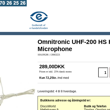
Omnitronic UHF-200 HS 
Microphone
10A19G06 | 13063221
289,00DKK
Prisen er inkl. 25% dansk moms
Leveringstid: 4 til 8 hverdage.
Butikkens adresse og åbningstid er:
DiscoWorld
Butik og Telefon
Møllehaven 9
Tirsdag, Onsdag o