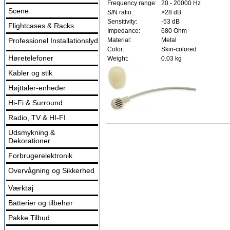
Frequency range:
20 - 20000 Hz
Scene
S/N ratio:
>28 dB
Sensitivity:
-53 dB
Flightcases & Racks
Impedance:
680 Ohm
Professionel Installationslyd
Material:
Metal
Color:
Skin-colored
Høretelefoner
Weight:
0.03 kg
Kabler og stik
Højttaler-enheder
Hi-Fi & Surround
Radio, TV & HI-FI
Udsmykning &
Dekorationer
Forbrugerelektronik
Overvågning og Sikkerhed
Værktøj
Batterier og tilbehør
Pakke Tilbud