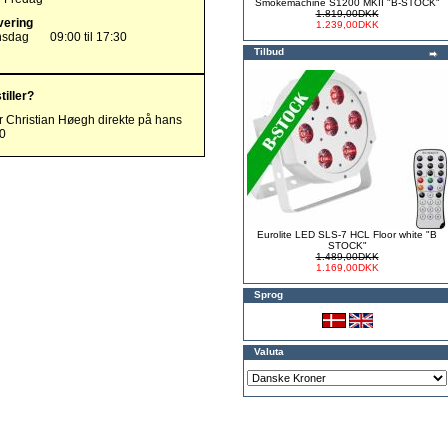
Smokemachine S1200 MKII "B-STOCK"
1.819,00DKK
vering
1.239,00DKK
nsdag
09:00 til 17:30
Tilbud
tiller?
r Christian Høegh direkte på hans
00
Eurolite LED SLS-7 HCL Floor white "B
STOCK"
1.489,00DKK
1.169,00DKK
Sprog
Valuta