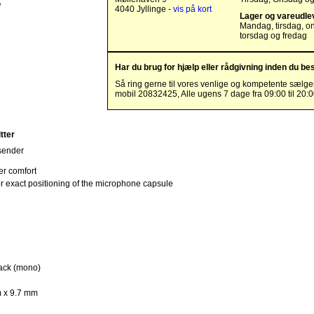
e
4040 Jyllinge -
vis på kort
Lager og vareudle
Mandag, tirsdag, o
torsdag og fredag
Har du brug for hjælp eller rådgivning inden du bes
Så ring gerne til vores venlige og kompetente sælge
mobil 20832425, Alle ugens 7 dage fra 09:00 til 20:
tter
sender
er comfort
exact positioning of the microphone capsule
jack (mono)
 x 9.7 mm