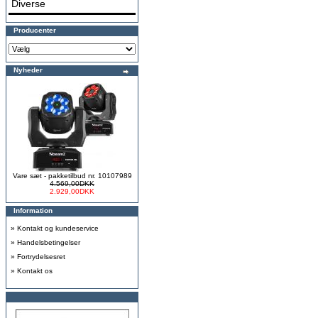
Diverse
Producenter
Nyheder
Vare sæt - pakketilbud nr. 10107989
4.569,00DKK
2.929,00DKK
Information
»
Kontakt og kundeservice
»
Handelsbetingelser
»
Fortrydelsesret
»
Kontakt os