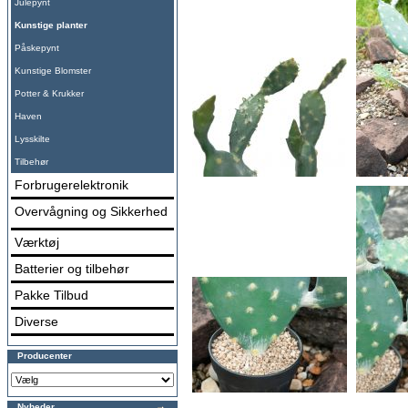
Julepynt
Kunstige planter
Påskepynt
Kunstige Blomster
Potter & Krukker
Haven
Lysskilte
Tilbehør
Forbrugerelektronik
Overvågning og Sikkerhed
Værktøj
Batterier og tilbehør
Pakke Tilbud
Diverse
Producenter
Nyheder