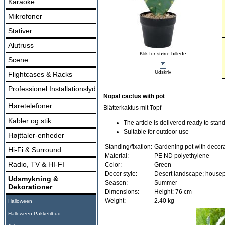
Karaoke
Mikrofoner
Stativer
Alutruss
Klik for større billede
Scene
Udskriv
Flightcases & Racks
Professionel Installationslyd
Nopal cactus with pot
Høretelefoner
Blätterkaktus mit Topf
Kabler og stik
The article is delivered ready to stan
Suitable for outdoor use
Højttaler-enheder
Standing/fixation:
Gardening pot with decora
Hi-Fi & Surround
Material:
PE ND polyethylene
Radio, TV & HI-FI
Color:
Green
Decor style:
Desert landscape; housepl
Udsmykning &
Season:
Summer
Dekorationer
Dimensions:
Height: 76 cm
Weight:
2.40 kg
Halloween
Halloween Pakketilbud