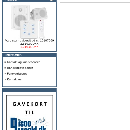
Vare sæt - pakketilbud nr. 10107999
2.519,00DKK
1.349,00DKK
Information
»
Kontakt og kundeservice
»
Handelsbetingelser
»
Fortrydelsesret
»
Kontakt os