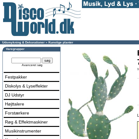
Udsmykning & Dekorationer
»
Kunstige planter
Varegrupper
Avanceret søg
1
Festpakker
Diskolys & Lyseffekter
DJ Udstyr
Højttalere
Forstærkere
L
Røg & Effektmaskiner
Musikinstrumenter