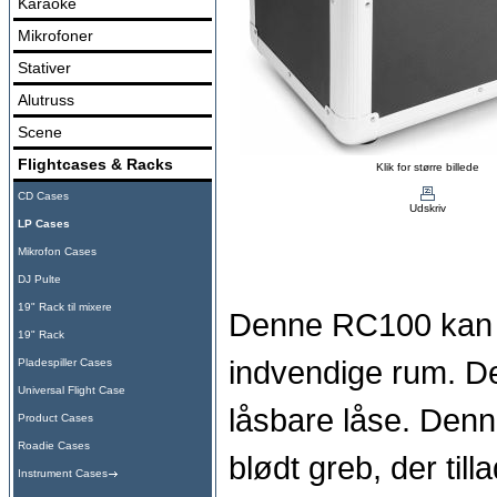
Karaoke
Mikrofoner
Stativer
Alutruss
Scene
Flightcases & Racks
Klik for større billede
CD Cases
Udskriv
LP Cases
Mikrofon Cases
DJ Pulte
19" Rack til mixere
Denne RC100 kan r
19" Rack
indvendige rum. Den
Pladespiller Cases
Universal Flight Case
låsbare låse. Denn
Product Cases
Roadie Cases
blødt greb, der til
Instrument Cases