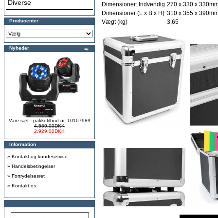
Diverse
Dimensioner: Indvendig
270 x 330 x 330m
Dimensioner (L x B x H)
310 x 355 x 390m
Producenter
Vægt (kg)
3,65
Nyheder
Vare sæt - pakketilbud nr. 10107989
4.569,00DKK
2.929,00DKK
Information
»
Kontakt og kundeservice
»
Handelsbetingelser
»
Fortrydelsesret
»
Kontakt os