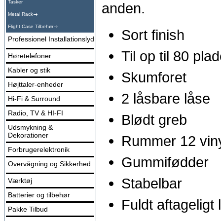
Tasker
anden.
Metal Rack
Flight Case Tilbehør
Sort finish
Professionel Installationslyd
Til op til 80 pla
Høretelefoner
Kabler og stik
Skumforet
Højttaler-enheder
2 låsbare låse
Hi-Fi & Surround
Radio, TV & HI-FI
Blødt greb
Udsmykning &
Dekorationer
Rummer 12 viny
Forbrugerelektronik
Gummifødder
Overvågning og Sikkerhed
Stabelbar
Værktøj
Batterier og tilbehør
Fuldt aftageligt 
Pakke Tilbud