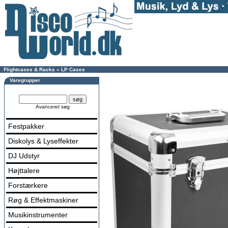
Flightcases & Racks
»
LP Cases
Varegrupper
Avanceret søg
Festpakker
Diskolys & Lyseffekter
DJ Udstyr
Højttalere
Forstærkere
Røg & Effektmaskiner
Musikinstrumenter