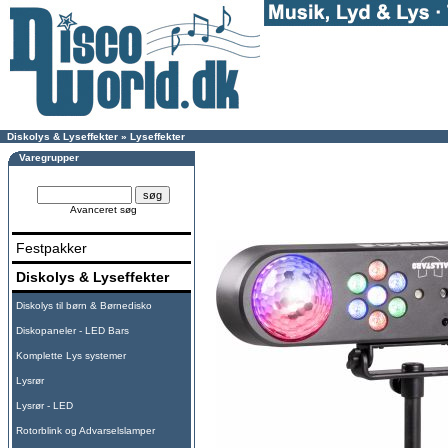
Diskolys & Lyseffekter
»
Lyseffekter
Varegrupper
Avanceret søg
Festpakker
Diskolys & Lyseffekter
Diskolys til børn & Børnedisko
Diskopaneler - LED Bars
Komplette Lys systemer
Lysrør
Lysrør - LED
Rotorblink og Advarselslamper