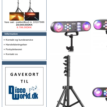
Vare sæt - pakketilbud nr. 10107986
15.049,00DKK
9.799,00DKK
Information
»
Kontakt og kundeservice
»
Handelsbetingelser
»
Fortrydelsesret
»
Kontakt os