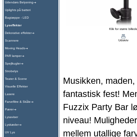
Udendørs Belysning
Uplights på batteri
Bagtæppe - LED
Lyseffekter
Klik for større billed
Dekorative effekter
Udskriv
Scannere
Moving Heads
PAR lamper
Spejlkugler
Strobelys
Musikken, maden, g
Teater & Scene
Visuelle Effekter
fantastisk fest! M
Lasere
Farvefiltre & Skåle
Fuzzix Party Bar l
Pærer
niveau! Muligheder
Lysaviser
Lyskæder
mellem utallige far
UV Lys