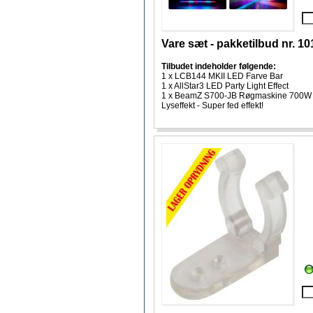
Vare sæt - pakketilbud nr. 1
Tilbudet indeholder følgende:
1 x LCB144 MKII LED Farve Bar
1 x AllStar3 LED Party Light Effect
1 x BeamZ S700-JB Røgmaskine 700W m
Lyseffekt - Super fed effekt!