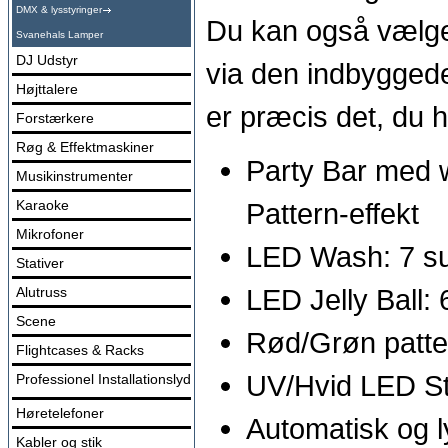
DMX & lysstyringer
Du kan også vælge 
Svanehals Lamper
DJ Udstyr
via den indbyggede
Højttalere
er præcis det, du ha
Forstærkere
Røg & Effektmaskiner
Party Bar med w
Musikinstrumenter
Karaoke
Pattern-effekt
Mikrofoner
LED Wash: 7 s
Stativer
LED Jelly Ball
Alutruss
Scene
Rød/Grøn patter
Flightcases & Racks
UV/Hvid LED S
Professionel Installationslyd
Høretelefoner
Automatisk og ly
Kabler og stik