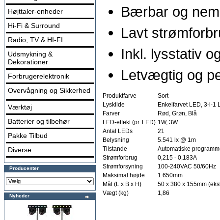
Bærbar og nem a
Højttaler-enheder
Hi-Fi & Surround
Lavt strømforb
Radio, TV & HI-FI
Inkl. lysstativ o
Udsmykning &
Dekorationer
Letvægtig og per
Forbrugerelektronik
Overvågning og Sikkerhed
Produktfarve
Sort
Lyskilde
Enkelfarvet LED, 3-i-1
Værktøj
Farver
Rød, Grøn, Blå
Batterier og tilbehør
LED-effekt (pr. LED)
1W, 3W
Antal LEDs
21
Pakke Tilbud
Belysning
5.541 lx @ 1m
Tilstande
Automatiske programm
Diverse
Strømforbrug
0,215 - 0,183A
Strømforsyning
100-240VAC 50/60Hz
Producenter
Maksimal højde
1.650mm
Mål (L x B x H)
50 x 380 x 155mm (ekskl
Vægt (kg)
1,86
Nyheder