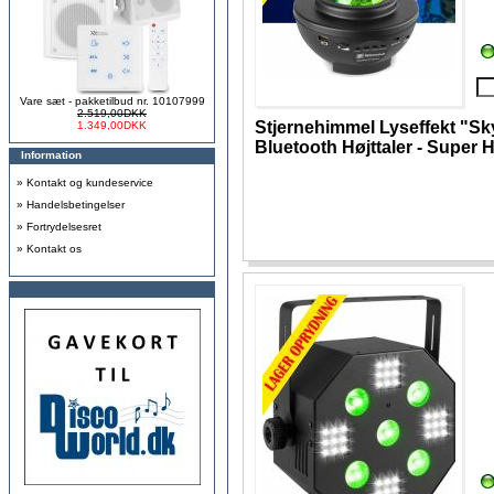
Vare sæt - pakketilbud nr. 10107999
2.519,00DKK
Stjernehimmel Lyseffekt "S
1.349,00DKK
Bluetooth Højttaler - Super H
Information
»
Kontakt og kundeservice
»
Handelsbetingelser
»
Fortrydelsesret
»
Kontakt os