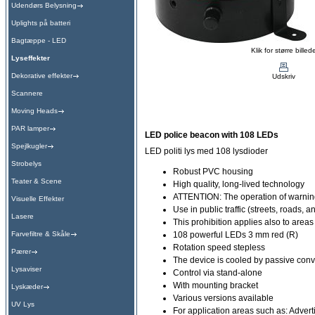
Udendørs Belysning
Uplights på batteri
Bagtæppe - LED
Klik for større billed
Lyseffekter
Dekorative effekter
Udskriv
Scannere
Moving Heads
PAR lamper
LED police beacon with 108 LEDs
Spejlkugler
LED politi lys med 108 lysdioder
Strobelys
Robust PVC housing
Teater & Scene
High quality, long-lived technology
ATTENTION: The operation of warning
Visuelle Effekter
Use in public traffic (streets, roads, a
Lasere
This prohibition applies also to areas
Farvefiltre & Skåle
108 powerful LEDs 3 mm red (R)
Rotation speed stepless
Pærer
The device is cooled by passive conv
Lysaviser
Control via stand-alone
With mounting bracket
Lyskæder
Various versions available
UV Lys
For application areas such as: Advert