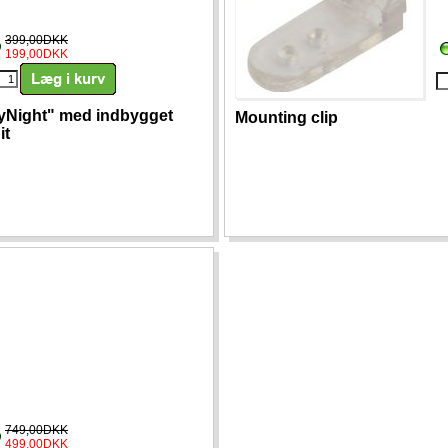
399,00DKK
199,00DKK
kyNight" med indbygget
Mounting clip
it
749,00DKK
499,00DKK