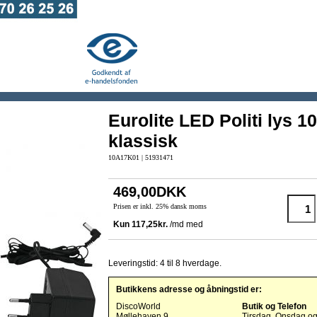
Eurolite LED Politi lys 1
klassisk
10A17K01 | 51931471
469,00DKK
Prisen er inkl. 25% dansk moms
Leveringstid: 4 til 8 hverdage.
Butikkens adresse og åbningstid er:
DiscoWorld
Butik og Telefon
Møllehaven 9
Tirsdag, Onsdag o