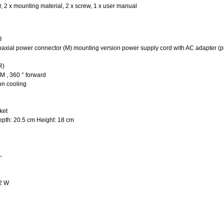
r, 2 x mounting material, 2 x screw, 1 x user manual
I
coaxial power connector (M) mounting version power supply cord with AC adapter (p
R)
 , 360 ° forward
on cooling
ket
epth: 20.5 cm Height: 18 cm
-
.2 W