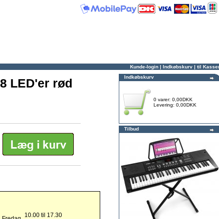
Kunde-login
|
Indkøbskurv
|
til Kasse
Indkøbskurv
08 LED'er rød
0 varer: 0,00DKK
Levering: 0,00DKK
Tilbud
10.00 til 17.30
g Fredag