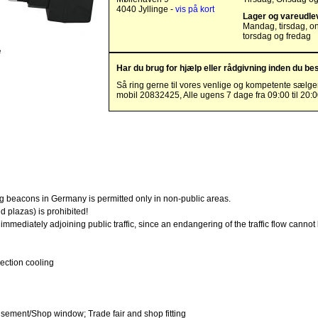
4040 Jyllinge -
vis på kort
Lager og vareudle
Mandag, tirsdag, o
torsdag og fredag
e
Har du brug for hjælp eller rådgivning inden du bes
Så ring gerne til vores venlige og kompetente sælge
mobil 20832425, Alle ugens 7 dage fra 09:00 til 20:
 beacons in Germany is permitted only in non-public areas.
nd plazas) is prohibited!
 immediately adjoining public traffic, since an endangering of the traffic flow canno
ection cooling
isement/Shop window; Trade fair and shop fitting