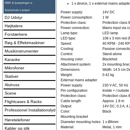
DMX & lysstyringer
1 x device, 1 x external mains adapte
Svanehals Lamper
Power supply:
14V DC
DJ Udstyr
Power consumption:
1 W
Protection class:
Protection class II
Højttalere
Power connection:
Mains input via 
Lamp type:
LED lamp
Forstærkere
LED type:
108 x 3 mm red (
Røg & Effektmaskiner
Speed:
40 RPM - 240 RPM
Cooling:
Passive convecti
Musikinstrumenter
Control:
Stand-alone
Karaoke
Housing color:
Black/red
Attachment system:
2x mounting brac
Mikrofoner
Dimensions:
Width: 14.5 cm D
Weight:
0.42 kg
Stativer
External mains adapter
Alutruss
Power supply:
230 V AC, 50 Hz
Pin configuration:
Inside + / outside 
Scene
Protection class:
Protection class II
Cable length:
Approx. 1.8 m
Flightcases & Racks
Output:
14V DC; 0.3 A; 4
Professionel Installationslyd
Color:
Black
Mounting bracket
Høretelefoner
Diameter mounting holes:
1 x Ø4mm
Material:
Metal, 1 mm
Kabler og stik