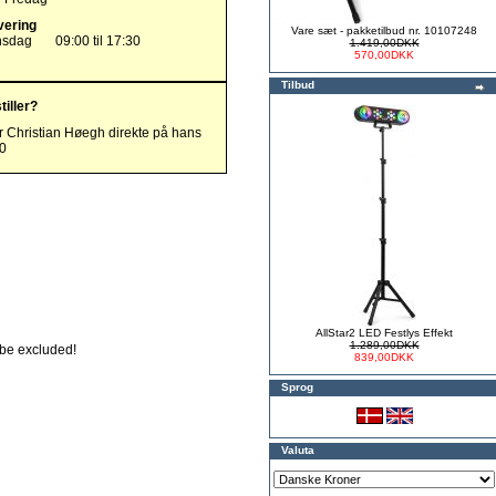
vering
Vare sæt - pakketilbud nr. 10107248
nsdag
09:00 til 17:30
1.419,00DKK
570,00DKK
Tilbud
tiller?
r Christian Høegh direkte på hans
00
AllStar2 LED Festlys Effekt
1.289,00DKK
t be excluded!
839,00DKK
Sprog
Valuta