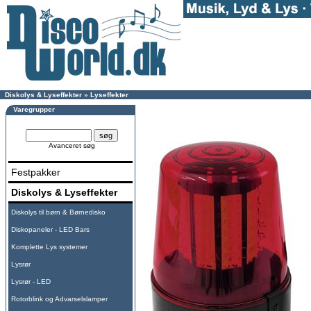
Diskolys & Lyseffekter
»
Lyseffekter
Varegrupper
Avanceret søg
Festpakker
Diskolys & Lyseffekter
Diskolys til børn & Børnedisko
Diskopaneler - LED Bars
Komplette Lys systemer
Lysrør
Lysrør - LED
Rotorblink og Advarselslamper