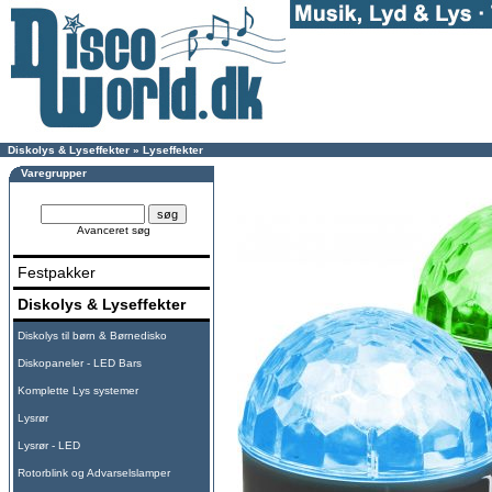
Diskolys & Lyseffekter
»
Lyseffekter
Varegrupper
Avanceret søg
Festpakker
Diskolys & Lyseffekter
Diskolys til børn & Børnedisko
Diskopaneler - LED Bars
Komplette Lys systemer
Lysrør
Lysrør - LED
Rotorblink og Advarselslamper