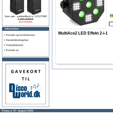
Vare sæt - pakketilbud nr. 10107990
1.269,00DKK
819,00DKK
Information
MultiAce2 LED Effekt 2-i-1
»
Kontakt og kundeservice
»
Handelsbetingelser
»
Fortrydelsesret
»
Kontakt os
Friday d. 07. August 2026