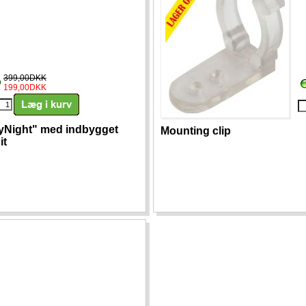
399,00DKK
199,00DKK
kyNight" med indbygget
Mounting clip
it