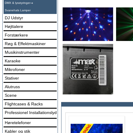
DMX & lysstyringer
Svanehals Lamper
DJ Udstyr
Højttalere
Forstærkere
Røg & Effektmaskiner
Musikinstrumenter
Karaoke
Mikrofoner
Stativer
Alutruss
Scene
Flightcases & Racks
Professionel Installationslyd
Høretelefoner
Kabler og stik