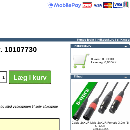
Kunde-login
|
Indkøbskurv
|
til Kasse
Indkøbskurv
r. 10107730
0 varer: 0,00DKK
Levering: 0,00DKK
Tilbud
elig altid velkommen til selv at komme
Cable 2xXLR Male-2xXLR Female 3.0m "B-
STOCK"
269,00DKK