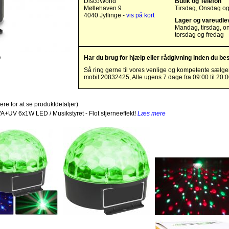
DiscoWorld
Butik og Telefon
Møllehaven 9
Tirsdag, Onsdag o
4040 Jyllinge -
vis på kort
Lager og vareudle
Mandag, tirsdag, o
torsdag og fredag
e
Har du brug for hjælp eller rådgivning inden du bes
Så ring gerne til vores venlige og kompetente sælge
mobil 20832425, Alle ugens 7 dage fra 09:00 til 20:
ere for at se produktdetaljer)
BWA+UV 6x1W LED / Musikstyret - Flot stjerneeffekt!
Læs mere