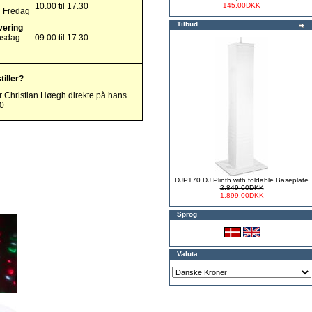
10.00 til 17.30
145,00DKK
g Fredag
Tilbud
vering
nsdag
09:00 til 17:30
tiller?
r Christian Høegh direkte på hans
00
DJP170 DJ Plinth with foldable Baseplate
2.849,00DKK
1.899,00DKK
Sprog
Valuta