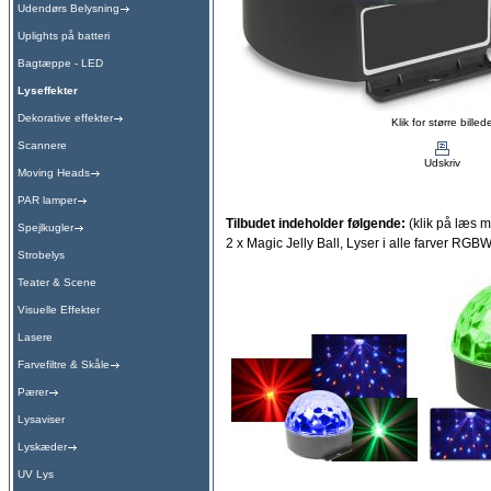
Udendørs Belysning
Uplights på batteri
Bagtæppe - LED
Lyseffekter
Dekorative effekter
Klik for større billed
Scannere
Udskriv
Moving Heads
PAR lamper
Tilbudet indeholder følgende:
(klik på læs m
Spejlkugler
2 x Magic Jelly Ball, Lyser i alle farver RG
Strobelys
Teater & Scene
Visuelle Effekter
Lasere
Farvefiltre & Skåle
Pærer
Lysaviser
Lyskæder
UV Lys