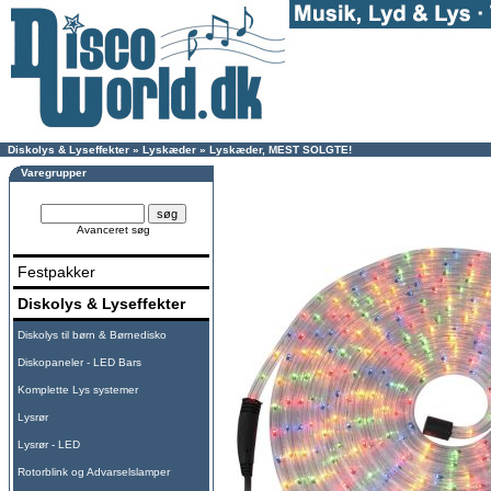
Diskolys & Lyseffekter
»
Lyskæder
»
Lyskæder, MEST SOLGTE!
Varegrupper
Avanceret søg
Festpakker
Diskolys & Lyseffekter
Diskolys til børn & Børnedisko
Diskopaneler - LED Bars
Komplette Lys systemer
Lysrør
Lysrør - LED
Rotorblink og Advarselslamper