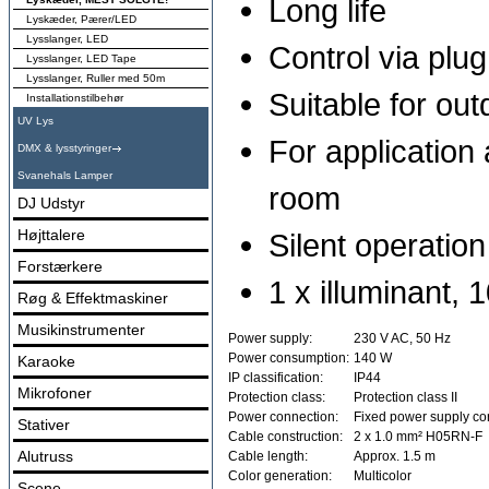
Long life
Lyskæder, Pærer/LED
Lysslanger, LED
Control via plu
Lysslanger, LED Tape
Lysslanger, Ruller med 50m
Suitable for ou
Installationstilbehør
UV Lys
For application
DMX & lysstyringer
Svanehals Lamper
room
DJ Udstyr
Højttalere
Silent operation
Forstærkere
1 x illuminant, 1
Røg & Effektmaskiner
Musikinstrumenter
Power supply:
230 V AC, 50 Hz
Power consumption:
140 W
Karaoke
IP classification:
IP44
Mikrofoner
Protection class:
Protection class II
Power connection:
Fixed power supply co
Stativer
Cable construction:
2 x 1.0 mm² H05RN-F
Alutruss
Cable length:
Approx. 1.5 m
Color generation:
Multicolor
Scene