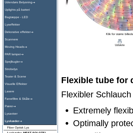
Udendørs Belysning
Uplights på batteri
Bagtæppe - LED
Lyseffekter
Dekorative effekter
Klik for større billed
Scannere
Udskriv
Moving Heads
PAR lamper
Spejlkugler
Strobelys
Teater & Scene
Flexible tube for 
Visuelle Effekter
Flexibler Schlauch
Lasere
Farvefiltre & Skåle
Pærer
Extremely flexib
Lysaviser
Optimally protec
Lyskæder
Fiber Optisk Lys
Lyskæder, MEST SOLGTE!