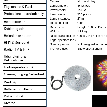
Control:
Plug and play
Lamps/meter:
36 pc/pcs
Flightcases & Racks
Power/meter:
15.6 W
Professionel Installationslyd
Lamps/tube:
324 pc/pcs
Lamp distance:
27 mm
Høretelefoner
Housing color:
Clear
Dimensions:
Length: 900 cm Diamet
Kabler og stik
Weight:
1.32 kg
Højttaler-enheder
Noise classification:
Class 0 (no noise at all
Legal specifications
Hi-Fi & Surround
Special product:
Not designed for house
Intended use:
Show effect lighting
Radio, TV & HI-FI
Udsmykning &
Dekorationer
Forbrugerelektronik
Overvågning og Sikkerhed
Værktøj
Batterier og tilbehør
Pakke Tilbud
Diverse