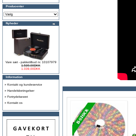
Producenter
Nyheder
Vare sæt - pakketilbud nr. 10107979
1.539,00DKK
1.039,00DKK
Information
»
Kontakt og kundeservice
»
Handelsbetingelser
»
Fortrydelsesret
»
Kontakt os