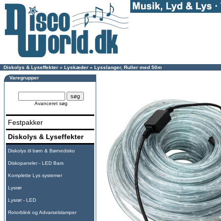
Diskolys & Lyseffekter
»
Lyskæder
»
Lysslanger, Ruller med 50m
Varegrupper
Avanceret søg
Festpakker
Diskolys & Lyseffekter
Diskolys til børn & Børnedisko
Diskopaneler - LED Bars
Komplette Lys systemer
Lysrør
Lysrør - LED
Rotorblink og Advarselslamper