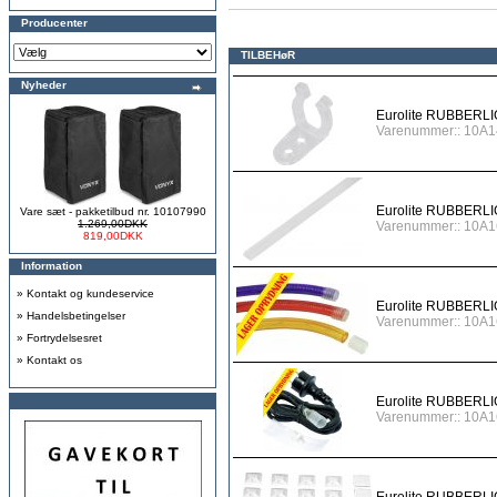
Producenter
TILBEHøR
Nyheder
Eurolite RUBBERLIG
Varenummer:: 10A1
Eurolite RUBBERL
Vare sæt - pakketilbud nr. 10107990
1.269,00DKK
Varenummer:: 10A
819,00DKK
Information
»
Kontakt og kundeservice
Eurolite RUBBERL
»
Handelsbetingelser
Varenummer:: 10A1
»
Fortrydelsesret
»
Kontakt os
Eurolite RUBBERL
Varenummer:: 10A1