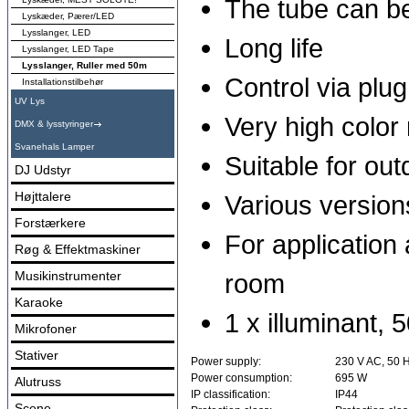
The tube can be
Lyskæder, Pærer/LED
Lysslanger, LED
Long life
Lysslanger, LED Tape
Lysslanger, Ruller med 50m
Control via plu
Installationstilbehør
UV Lys
Very high color
DMX & lysstyringer
Svanehals Lamper
Suitable for ou
DJ Udstyr
Højttalere
Various version
Forstærkere
For application
Røg & Effektmaskiner
Musikinstrumenter
room
Karaoke
1 x illuminant, 5
Mikrofoner
Stativer
Power supply:
230 V AC, 50 
Power consumption:
695 W
Alutruss
IP classification:
IP44
Scene