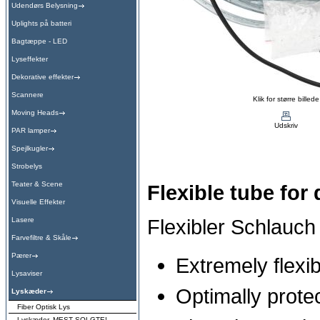
Udendørs Belysning
Uplights på batteri
Bagtæppe - LED
Lyseffekter
Dekorative effekter
Scannere
Klik for større billede
Moving Heads
Udskriv
PAR lamper
Spejlkugler
Strobelys
Teater & Scene
Flexible tube for 
Visuelle Effekter
Flexibler Schlauch
Lasere
Farvefiltre & Skåle
Pærer
Extremely flexib
Lysaviser
Optimally protec
Lyskæder
Fiber Optisk Lys
Lyskæder, MEST SOLGTE!