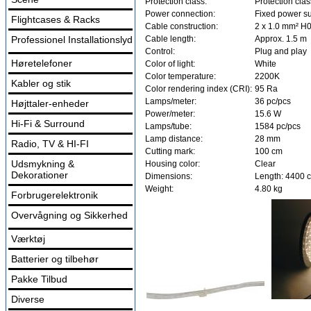
Protection class:
Protection class
Power connection:
Fixed power su
Flightcases & Racks
Cable construction:
2 x 1.0 mm² H
Professionel Installationslyd
Cable length:
Approx. 1.5 m
Control:
Plug and play
Høretelefoner
Color of light:
White
Color temperature:
2200K
Kabler og stik
Color rendering index (CRI):
95 Ra
Lamps/meter:
36 pc/pcs
Højttaler-enheder
Power/meter:
15.6 W
Hi-Fi & Surround
Lamps/tube:
1584 pc/pcs
Lamp distance:
28 mm
Radio, TV & HI-FI
Cutting mark:
100 cm
Udsmykning &
Housing color:
Clear
Dekorationer
Dimensions:
Length: 4400 
Weight:
4.80 kg
Forbrugerelektronik
Overvågning og Sikkerhed
Værktøj
Batterier og tilbehør
Pakke Tilbud
Diverse