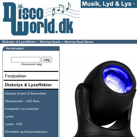
Diskolys & Lyseffekter
»
Moving Heads
»
Moving Head Beam
Varegrupper
Avanceret søg
Festpakker
Diskolys & Lyseffekter
Diskolys til børn & Børnedisko
Diskopaneler - LED Bars
Komplette Lys systemer
Lysrør
Lysrør - LED
Rotorblink og Advarselslamper