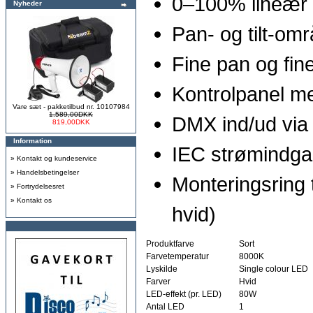
0–100% lineær
Nyheder
Pan- og tilt-omr
Fine pan og fine 
Kontrolpanel m
Vare sæt - pakketilbud nr. 10107984
1.589,00DKK
DMX ind/ud via
819,00DKK
Information
IEC strømindg
»
Kontakt og kundeservice
»
Handelsbetingelser
Monteringsring t
»
Fortrydelsesret
»
Kontakt os
hvid)
Produktfarve
Sort
Farvetemperatur
8000K
Lyskilde
Single colour LED
Farver
Hvid
LED-effekt (pr. LED)
80W
Antal LED
1