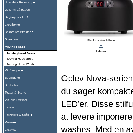
Udendørs Belysning
Uplights på batteri
Bagtæppe - LED
Lyseffekter
Dekorative effekter
Scannere
Klik for større billede
Moving Heads
Udskriv
Moving Head Beam
Moving Head Spot
Moving Head Wash
PAR lamper
Oplev Nova-seriens
Spejlkugler
Strobelys
du søger kompakte
Teater & Scene
Visuelle Effekter
LED’er. Disse stilf
Lasere
at levere imponere
Farvefiltre & Skåle
Pærer
washes. Med en av
Lysaviser