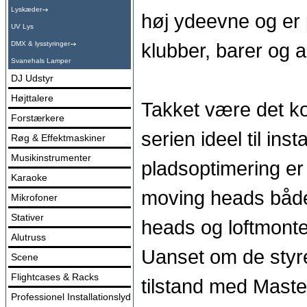
Lyskæder
høj ydeevne og er p
UV Lys
klubber, barer og 
DMX & lysstyringer
Svanehals Lamper
DJ Udstyr
Højttalere
Takket være det k
Forstærkere
serien ideel til in
Røg & Effektmaskiner
Musikinstrumenter
pladsoptimering er 
Karaoke
moving heads både
Mikrofoner
Stativer
heads og loftmonte
Alutruss
Uanset om de styre
Scene
Flightcases & Racks
tilstand med Master
Professionel Installationslyd