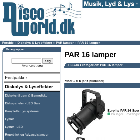
Forside
»
Diskolys & Lyseffekter
»
PAR lamper
»
PAR 16 lamper
Varegrupper
PAR 16 lamper
TILBUD i kategorien: PAR 16 lamper
Avanceret søg
Festpakker
Viser
1
til
5
(af
5
produkter)
Diskolys & Lyseffekter
Diskolys til børn & Børnedisko
Diskopaneler - LED Bars
Eurolite PAR-16 Spot
Komplette Lys systemer
På lager. Leveringsti
Lysrør
Lysrør - LED
Rotorblink og Advarselslamper