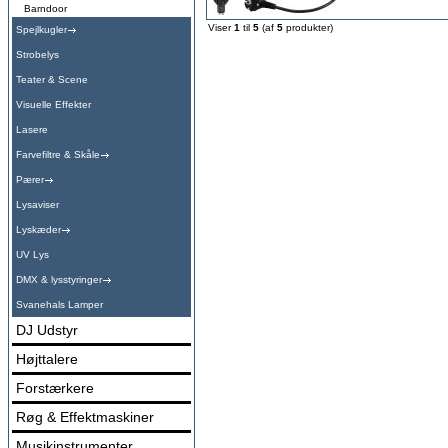
Barndoor
Viser
1
til
5
(af
5
produkter)
Spejlkugler
Strobelys
Teater & Scene
Visuelle Effekter
Lasere
Farvefiltre & Skåle
Pærer
Lysaviser
Lyskæder
UV Lys
DMX & lysstyringer
Svanehals Lamper
DJ Udstyr
Højttalere
Forstærkere
Røg & Effektmaskiner
Musikinstrumenter