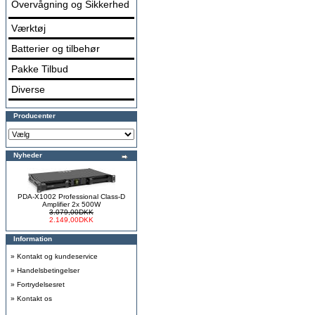
Overvågning og Sikkerhed
Værktøj
Batterier og tilbehør
Pakke Tilbud
Diverse
Producenter
Nyheder
PDA-X1002 Professional Class-D
Amplifier 2x 500W
3.079,00DKK
2.149,00DKK
Information
»
Kontakt og kundeservice
»
Handelsbetingelser
»
Fortrydelsesret
»
Kontakt os