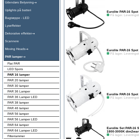
Udendørs Belysning
Uplights på batteri
Eurolite PAR-16 Spot
På lager. Leveringsti
Bagtæppe - LED
Lyseffekter
Dekorative effekter
Scannere
Moving Heads
Eurolite PAR-16 Spot
På lager. Leveringsti
PAR lamper
Flat PAR
LED Spots
PAR 16 lamper
PAR 20 lamper
PAR 30 lamper
PAR 36 Lamper
Eurolite PAR-16 Spot
PAR 36 Lamper LED
På lager. Leveringsti
PAR 38 lamper
PAR 46 lamper
PAR 56 lamper
PAR 56 Lamper LED
PAR 64 lamper
Eurolite Set PAR-16
PAR 64 Lamper LED
1800-3000K dim2wa
På lager. Leveringsti
Filterrammer