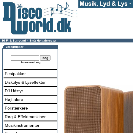
Hi-Fi & Surround
»
Små Højttaleresæt
Varegrupper
Avanceret søg
Festpakker
Diskolys & Lyseffekter
DJ Udstyr
Højttalere
Forstærkere
Røg & Effektmaskiner
Musikinstrumenter