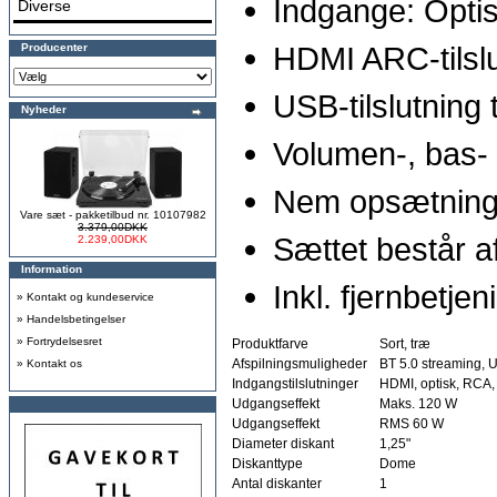
Indgange: Opti
Diverse
HDMI ARC-tilsl
Producenter
USB-tilslutning 
Nyheder
Volumen-, bas- 
Nem opsætning 
Vare sæt - pakketilbud nr. 10107982
3.379,00DKK
Sættet består af
2.239,00DKK
Information
Inkl. fjernbetje
»
Kontakt og kundeservice
»
Handelsbetingelser
»
Fortrydelsesret
Produktfarve
Sort, træ
Afspilningsmuligheder
BT 5.0 streaming, 
»
Kontakt os
Indgangstilslutninger
HDMI, optisk, RCA
Udgangseffekt
Maks. 120 W
Udgangseffekt
RMS 60 W
Diameter diskant
1,25"
Diskanttype
Dome
Antal diskanter
1