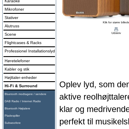
Karaoke
Mikrofoner
Stativer
Klik for større billed
Alutruss
Udskriv
Scene
Flightcases & Racks
Professionel Installationslyd
Høretelefoner
Kabler og stik
Højttaler-enheder
Oplev lyd, som den 
Hi-Fi & Surround
aktive reolhøjttaler
Bluetooth modtagere / sendere
DAB Radio / Internet Radio
klar og medrivende
Bluetooth Højtalere
Pladespiller
perfekt til musikel
Subwoofere