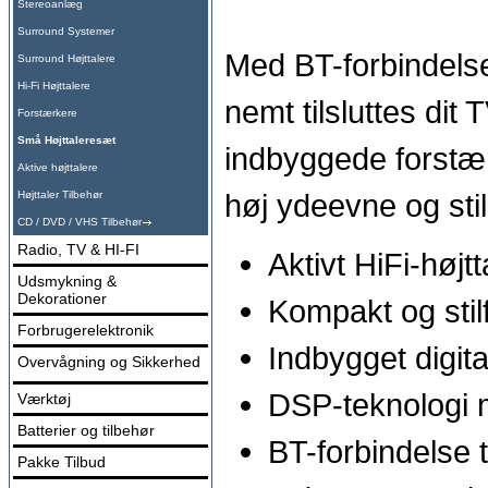
Stereoanlæg
Surround Systemer
Med BT-forbindels
Surround Højttalere
Hi-Fi Højttalere
nemt tilsluttes dit
Forstærkere
Små Højttaleresæt
indbyggede forstæ
Aktive højttalere
høj ydeevne og stil
Højttaler Tilbehør
CD / DVD / VHS Tilbehør
Radio, TV & HI-FI
Aktivt HiFi-højt
Udsmykning &
Dekorationer
Kompakt og stilf
Forbrugerelektronik
Indbygget digita
Overvågning og Sikkerhed
DSP-teknologi 
Værktøj
Batterier og tilbehør
BT-forbindelse 
Pakke Tilbud