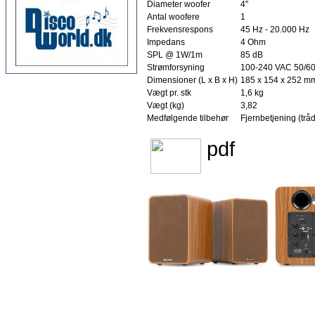
Diameter woofer
4"
Antal woofere
1
Frekvensrespons
45 Hz - 20.000 Hz
Impedans
4 Ohm
SPL @ 1W/1m
85 dB
Strømforsyning
100-240 VAC 50/60 
Dimensioner (L x B x H)
185 x 154 x 252 mm 
Vægt pr. stk
1,6 kg
Vægt (kg)
3,82
Medfølgende tilbehør
Fjernbetjening (tråd
pdf