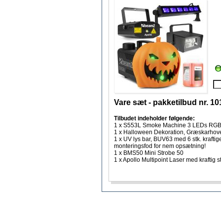
Vare sæt - pakketilbud nr. 1
Tilbudet indeholder følgende:
1 x S553L Smoke Machine 3 LEDs RG
1 x Halloween Dekoration, Græskarhove
1 x UV lys bar, BUV63 med 6 stk. krafti
monteringsfod for nem opsætning!
1 x BMS50 Mini Strobe 50
1 x Apollo Multipoint Laser med kraftig