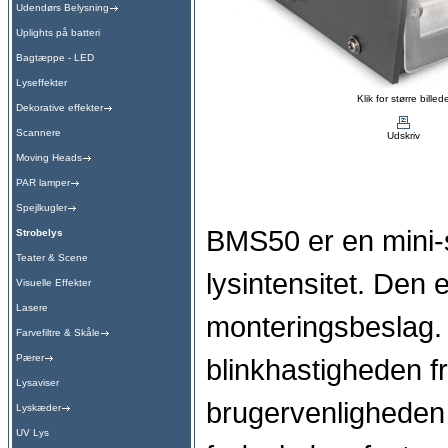
Udendørs Belysning
Uplights på batteri
Bagtæppe - LED
Lyseffekter
Klik for større billed
Dekorative effekter
Scannere
Udskriv
Moving Heads
PAR lamper
Spejlkugler
BMS50 er en mini-s
Strobelys
Teater & Scene
lysintensitet. Den 
Visuelle Effekter
Lasere
monteringsbeslag. 
Farvefiltre & Skåle
Pærer
blinkhastigheden fr
Lysaviser
brugervenligheden 
Lyskæder
UV Lys