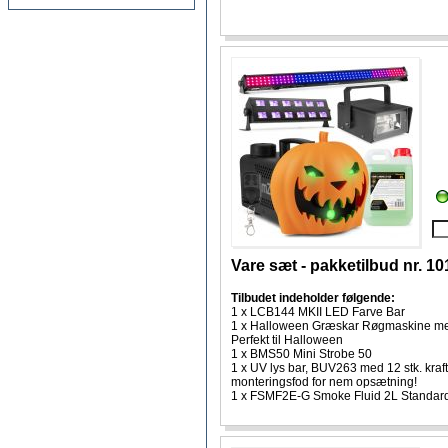
Vare sæt - pakketilbud nr. 1
Tilbudet indeholder følgende:
1 x LCB144 MKII LED Farve Bar
1 x Halloween Græskar Røgmaskine med
Perfekt til Halloween
1 x BMS50 Mini Strobe 50
1 x UV lys bar, BUV263 med 12 stk. kraf
monteringsfod for nem opsætning!
1 x FSMF2E-G Smoke Fluid 2L Standar