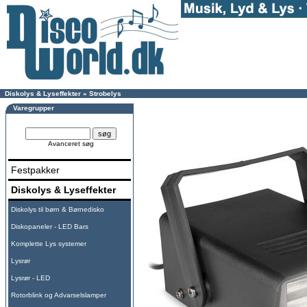
Diskolys & Lyseffekter
»
Strobelys
Varegrupper
Avanceret søg
Festpakker
Diskolys & Lyseffekter
Diskolys til børn & Børnedisko
Diskopaneler - LED Bars
Komplette Lys systemer
Lysrør
Lysrør - LED
Rotorblink og Advarselslamper