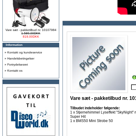
Vare sæt - pakketilbud nr. 10107984
1.589,00DKK
819,00DKK
Information
»
Kontakt og kundeservice
»
Handelsbetingelser
»
Fortrydelsesret
»
Kontakt os
Vare sæt - pakketilbud nr. 1
Tilbudet indeholder følgende:
1 x Stjernehimmel Lyseffekt "SkyNight" 
Super Hit
1 x BMS50 Mini Strobe 50