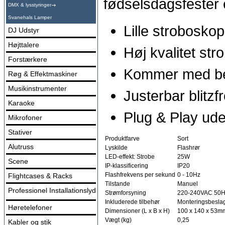
fødselsdagsfester 
DMX & lysstyringer
Svanehals Lamper
Lille strobosko
DJ Udstyr
Højttalere
Høj kvalitet str
Forstærkere
Kommer med b
Røg & Effektmaskiner
Musikinstrumenter
Justerbar blitzf
Karaoke
Plug & Play ude
Mikrofoner
Stativer
Produktfarve
Sort
Alutruss
Lyskilde
Flashrør
LED-effekt: Strobe
25W
Scene
IP-klassificering
IP20
Flashfrekvens per sekund
0 - 10Hz
Flightcases & Racks
Tilstande
Manuel
Professionel Installationslyd
Strømforsyning
220-240VAC 50
Inkluderede tilbehør
Monteringsbeslag
Høretelefoner
Dimensioner (L x B x H)
100 x 140 x 53m
Vægt (kg)
0,25
Kabler og stik