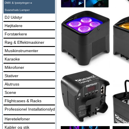
DMX & lysstyringer
Svanehals Lamper
DJ Udstyr
Højttalere
Forstærkere
Røg & Effektmaskiner
Musikinstrumenter
Karaoke
Mikrofoner
Stativer
Alutruss
Scene
Flightcases & Racks
Professionel Installationslyd
Høretelefoner
Kabler og stik