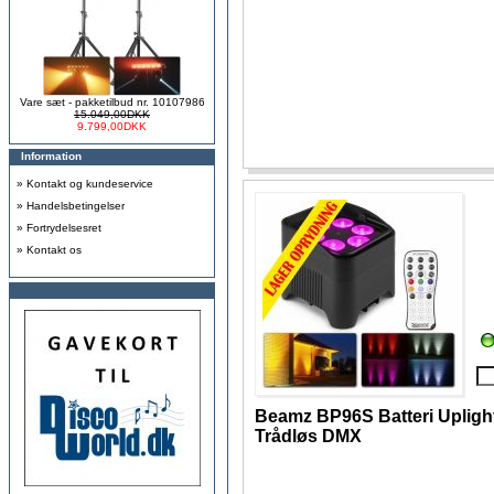
Vare sæt - pakketilbud nr. 10107986
15.049,00DKK
9.799,00DKK
Information
»
Kontakt og kundeservice
»
Handelsbetingelser
»
Fortrydelsesret
»
Kontakt os
Beamz BP96S Batteri Upligh
Trådløs DMX