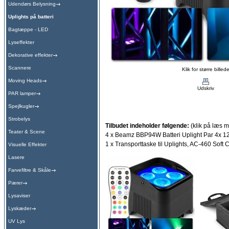
Udendørs Belysning
Uplights på batteri
Bagtæppe - LED
Lyseffekter
Dekorative effekter
Scannere
Klik for større billed
Moving Heads
Udskriv
PAR lamper
Spejlkugler
Strobelys
Tilbudet indeholder følgende:
(klik på læs m
Teater & Scene
4 x Beamz BBP94W Batteri Uplight Par 4x 
1 x Transporttaske til Uplights, AC-460 Soft C
Visuelle Effekter
Lasere
Farvefiltre & Skåle
Pærer
Lysaviser
Lyskæder
UV Lys