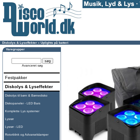
Diskolys & Lyseffekter
»
Uplights på batteri
Varegrupper
Avanceret søg
Festpakker
Diskolys & Lyseffekter
Diskolys til børn & Børnedisko
Diskopaneler - LED Bars
Komplette Lys systemer
Lysrør
Lysrør - LED
Rotorblink og Advarselslamper