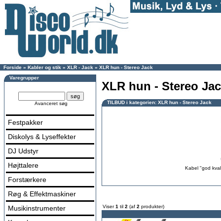
Forside
»
Kabler og stik
»
XLR - Jack
»
XLR hun - Stereo Jack
Varegrupper
XLR hun - Stereo Ja
TILBUD i kategorien: XLR hun - Stereo Jack
Avanceret søg
Festpakker
Diskolys & Lyseffekter
DJ Udstyr
Højttalere
Kabel "god kvali
Forstærkere
Røg & Effektmaskiner
Viser
1
til
2
(af
2
produkter)
Musikinstrumenter