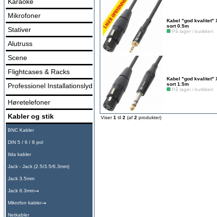
Karaoke
Mikrofoner
Kabel "god kvalitet" 
sort 0.5m
Stativer
På lager i butikken
Alutruss
Scene
Flightcases & Racks
Kabel "god kvalitet" 
sort 1.5m
Professionel Installationslyd
På lager i butikken
Høretelefoner
Kabler og stik
Viser
1
til
2
(af
2
produkter)
BNC Kabler
DIN 5 / 6 / 8 pol
Ilda kabler
Jack - Jack (2.5/3.5/6.3mm)
Jack 3.5mm
Jack 6.3mm
Mikrofon kabler
Netkabler