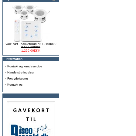
Vare sæt - pakketilbud nr. 10108000
2.539,00DKK
1.259,00DKK
Information
»
Kontakt og kundeservice
»
Handelsbetingelser
»
Fortrydelsesret
»
Kontakt os